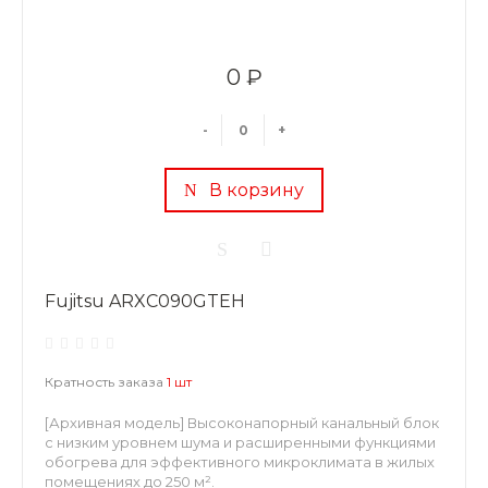
0 ₽
-
+
В корзину
Fujitsu ARXC090GTEH
Кратность заказа
1 шт
[Архивная модель] Высоконапорный канальный блок
с низким уровнем шума и расширенными функциями
обогрева для эффективного микроклимата в жилых
помещениях до 250 м².