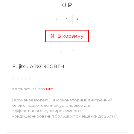
0 ₽
-
+
В корзину
Fujitsu ARXC90GВTH
Кратность заказа
1 шт
[Архивная модель] Высоконапорный внутренний
блок с подпотолочной установкой для
эффективного мультирежимного
кондиционирования больших помещений до 250 м².