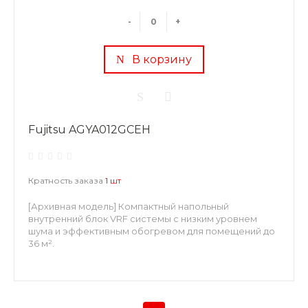
-
+
В корзину
Fujitsu AGYA012GCEH
Кратность заказа
1 шт
[Архивная модель] Компактный напольный
внутренний блок VRF системы с низким уровнем
шума и эффективным обогревом для помещений до
36 м².