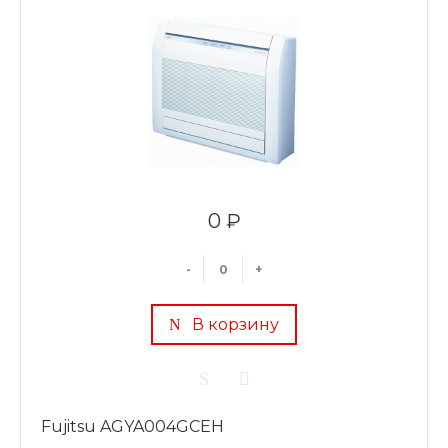
0 ₽
-
+
В корзину
Fujitsu AGYA004GCEH