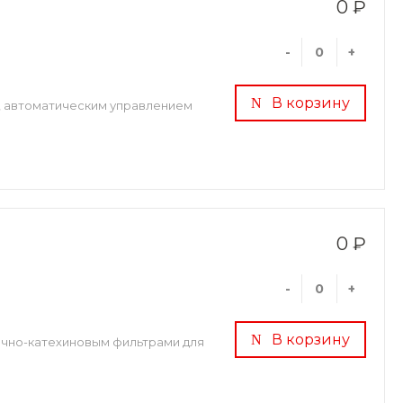
0 ₽
-
+
В корзину
, автоматическим управлением
0 ₽
-
+
В корзину
очно-катехиновым фильтрами для