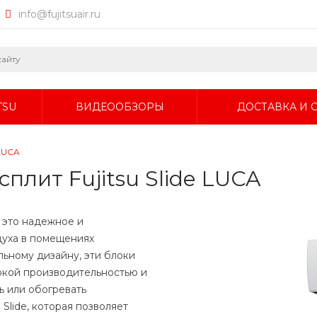
info@fujitsuair.ru
TSU
ВИДЕООБЗОРЫ
ДОСТАВКА И 
 LUCA
плит Fujitsu Slide LUCA
- это надежное и
уха в помещениях
льному дизайну, эти блоки
окой производительностью и
ь или обогревать
lide, которая позволяет