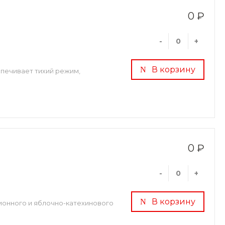
0 ₽
-
+
В корзину
спечивает тихий режим,
0 ₽
-
+
В корзину
ионного и яблочно-катехинового