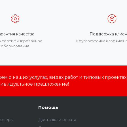
арантия качества
Поддержка клиен
о сертифицированное
Круглосуточная горячая 
оборудование
м о наших услугах, видах работ и типовых проектах
дивидуальное предложение!
Помощь
ионеры
Доставка и оплата