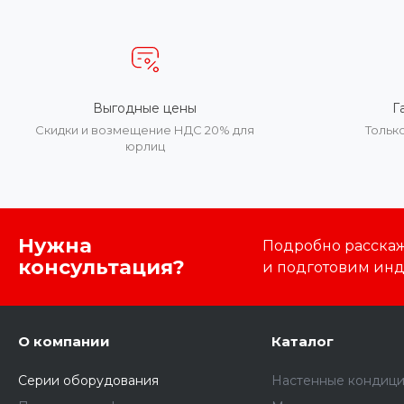
Выгодные цены
Г
Скидки и возмещение НДС 20% для
Тольк
юрлиц
Нужна
Подробно расскаже
консультация?
и подготовим ин
О компании
Каталог
Серии оборудования
Настенные кондиц