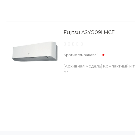
Fujitsu ASYG09LMCE
Кратность заказа
1 шт
[Архивная модель] Компактный и 
м².