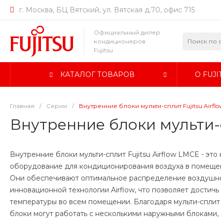
г. Москва, БЦ Вятский, ул. Вятская д.70, офис 715
Официальный дилер
кондиционеров
Fujitsu
КАТАЛОГ ТОВАРОВ
О FUJI
Главная
/
Серии
/
Внутренние блоки мульти-сплит Fujitsu Airfl
Внутренние блоки мульти-с
Внутренние блоки мульти-сплит Fujitsu Airflow LMCE - эт
оборудование для кондиционирования воздуха в помещен
Они обеспечивают оптимальное распределение воздушно
инновационной технологии Airflow, что позволяет достич
температуры во всем помещении. Благодаря мульти-сплит
блоки могут работать с несколькими наружными блоками, 