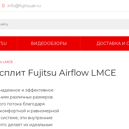
info@fujitsuair.ru
TSU
ВИДЕООБЗОРЫ
ДОСТАВКА И 
ow LMCE
плит Fujitsu Airflow LMCE
о надежное и эффективное
иях различных размеров.
го потока благодаря
ь комфортной и равномерной
 системе, эти внутренние
что делает их идеальным