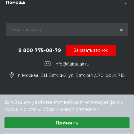
Помощь
8 800 775-08-79
Заказать звонок
info@fujitsuair.ru
г. Москва, БЦ Вятский, ул. Вятская д.70, офис 715
Для Вашего удобства этот веб-сайт использует файлы
cookie и системы обезличенной статистики.
Выберите настройки cookie
Принять
Минимальные
© ООО «ТЕХНОКЛИМАТ ИНЖИНИРИНГ», официальный
Аналитические/Функциональные