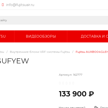
info@fujitsuair.ru
TSU
ВИДЕООБЗОРЫ
ДОСТАВКА И 
tsu
/
Внутренние блоки VRF-системы Fujitsu
/
Fujitsu AUXB004GLE
TGUFYEW
Артикул:
162777
133 900 ₽
Нашли дешевле?
Расс