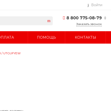
Войти
8 800 775-08-79
Заказать звонок
8 800 775-08-79
ОПЛАТА
ПОМОЩЬ
КОНТАКТЫ
г. Москва, БЦ Вятский,
ул. Вятская д.70, офис
715
Пн-Пт: 9:30-18:00 Cб-
H / UTGUFYEW
Вс: Выходной
info@fujitsuair.ru
читать доставку