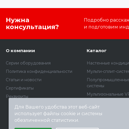
Нужна
Подробно расскаже
консультация?
и подготовим ин
О компании
Каталог
Серии оборудования
Настенные кондиц
Политика конфиденциальности
Мульти-сплит-сист
Статьи и новости
Полупромышленные
системы
Сертификаты
Мультизональные V
Реквизиты
Комплектующие дл
Для Вашего удобства этот веб-сайт
кондиционеров
использует файлы cookie и системы
Архив моделей
обезличенной статистики.
Выберите настройки cookie