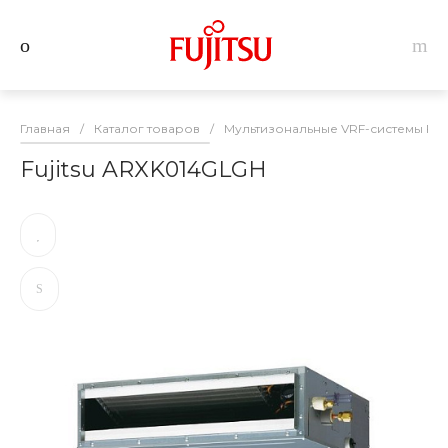
Главная
/
Каталог товаров
/
Мультизональные VRF-системы Fuji
Fujitsu ARXK014GLGH