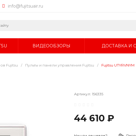
info@fujitsuair.ru
TSU
ВИДЕООБЗОРЫ
ДОСТАВКА И 
в Fujitsu
/
Пульты и панели управления Fujitsu
/
Fujitsu UTYRVNYM
Артикул:
156335
44 610 ₽
Нашли дешевле?
Расс