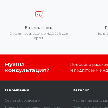
Выгодные цены
Г
Скидки и возмещение НДС 20% для
Тольк
юрлиц
Нужна
Подробно расскаже
консультация?
и подготовим ин
О компании
Каталог
Серии оборудования
Настенные кондиц
Политика конфиденциальности
Мульти-сплит-сист