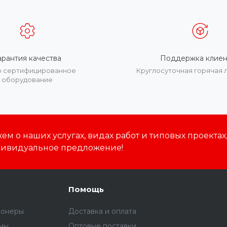
арантия качества
Поддержка клиен
о сертифицированное
Круглосуточная горячая 
оборудование
м о наших услугах, видах работ и типовых проектах
дивидуальное предложение!
Помощь
ионеры
Доставка и оплата
емы
Оптовые поставки