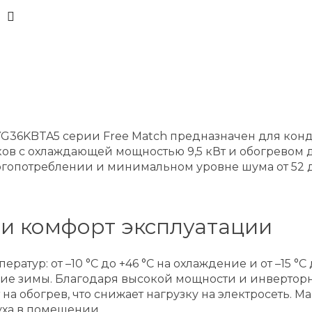
OYG36KBTA5 серии Free Match предназначен для ко
в с охлаждающей мощностью 9,5 кВт и обогревом до
гопотреблении и минимальном уровне шума от 52 д
и комфорт эксплуатации
тур: от –10 °C до +46 °C на охлаждение и от –15 °C 
кие зимы. Благодаря высокой мощности и инверторн
 на обогрев, что снижает нагрузку на электросеть. 
ха в помещении.