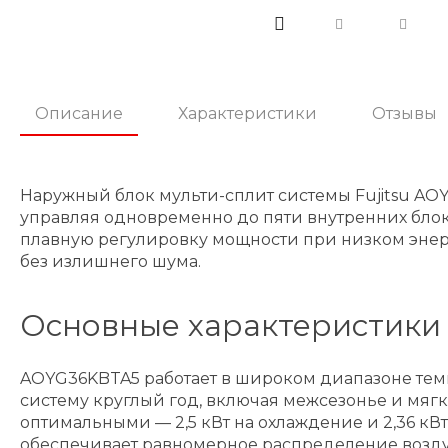
Описание
Характеристики
Отзывы
Наружный блок мульти-сплит системы Fujitsu A
управляя одновременно до пяти внутренних блоко
плавную регулировку мощности при низком энер
без излишнего шума.
Основные характеристики 
AOYG36KBTA5 работает в широком диапазоне темпера
систему круглый год, включая межсезонье и мяг
оптимальными — 2,5 кВт на охлаждение и 2,36 кВт
обеспечивает равномерное распределение возду