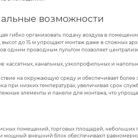
нальные возможности
ая гибко организовать подачу воздуха в помещени
 высот до 15 м упрощают монтаж даже в сложных арх
ков одним проводным пультом позволяет централиз
: кассетных, канальных, узкопрофильных и напольн
йствие на окружающую среду и обеспечивает более
ка при низких температурах, увеличивая срок служ
ежные элементы и панели для монтажа, что упрощае
фисных помещений, торговых площадей, небольших п
 и мощный внешний блок обеспечивают равномерно