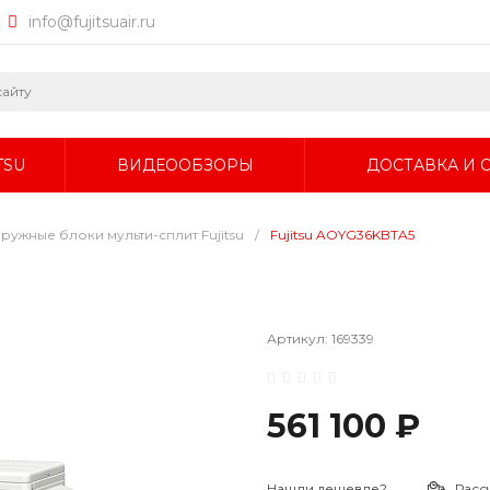
info@fujitsuair.ru
TSU
ВИДЕООБЗОРЫ
ДОСТАВКА И 
ружные блоки мульти-сплит Fujitsu
/
Fujitsu AOYG36KBTA5
Артикул:
169339
561 100 ₽
Нашли дешевле?
Расс