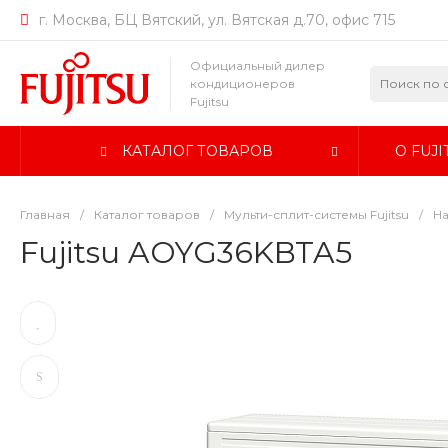
г. Москва, БЦ Вятский, ул. Вятская д.70, офис 715
Официальный дилер
кондиционеров
Fujitsu
КАТАЛОГ ТОВАРОВ
О FUJI
Главная
/
Каталог товаров
/
Мульти-сплит-системы Fujitsu
/
На
Fujitsu AOYG36KBTA5