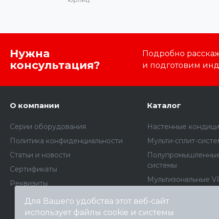
Нужна
Подробно расскаже
консультация?
и подготовим ин
О компании
Каталог
Серии оборудования
Настенные кондиц
Политика конфиденциальности
Мульти-сплит-сист
Статьи и новости
Полупромышленные
системы
Сертификаты
Мультизональные V
Реквизиты
Комплектующие дл
Для Вашего удобства этот веб-сайт
кондиционеров
использует файлы cookie и системы
Архив моделей