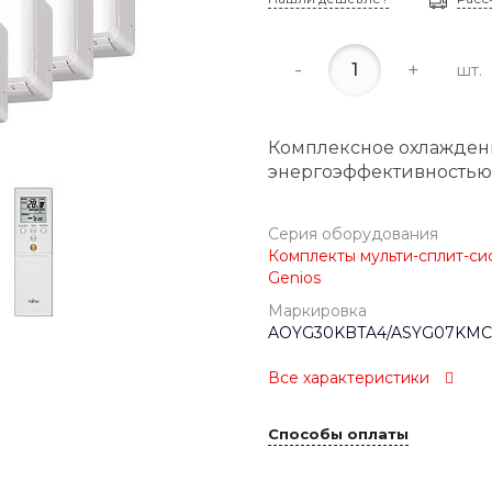
-
+
шт.
Комплексное охлаждени
энергоэффективностью 
Серия оборудования
Комплекты мульти-сплит-сис
Genios
Маркировка
AOYG30KBTA4/ASYG07KMC
Все характеристики
Способы оплаты