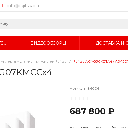
info@fujitsuair.ru
TSU
ВИДЕООБЗОРЫ
ДОСТАВКА И 
мплекты мульти-сплит-систем Fujitsu
/
Fujitsu AOYG30KBTA4 / ASYG
SYG07KMCCx4
Артикул:
186006
687 800 ₽
Нашли дешевле?
Расс