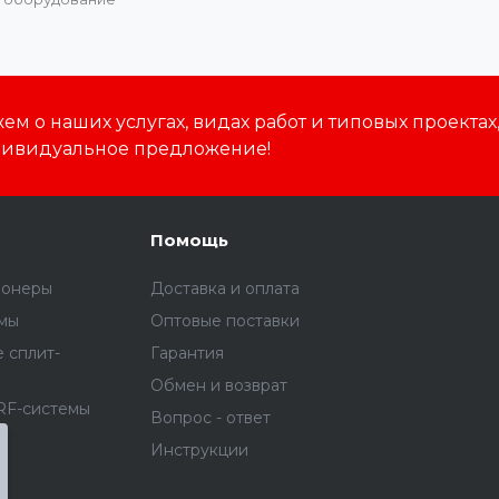
м о наших услугах, видах работ и типовых проектах
дивидуальное предложение!
Помощь
ионеры
Доставка и оплата
емы
Оптовые поставки
 сплит-
Гарантия
Обмен и возврат
RF-системы
Вопрос - ответ
я
Инструкции