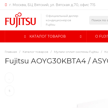
г. Москва, БЦ Вятский, ул. Вятская д.70, офис 715
Официальный дилер
кондиционеров
Fujitsu
КАТАЛОГ ТОВАРОВ
О FUJI
Главная
/
Каталог товаров
/
Мульти-сплит-системы Fujitsu
/
Ко
Fujitsu AOYG30KBTA4 / A