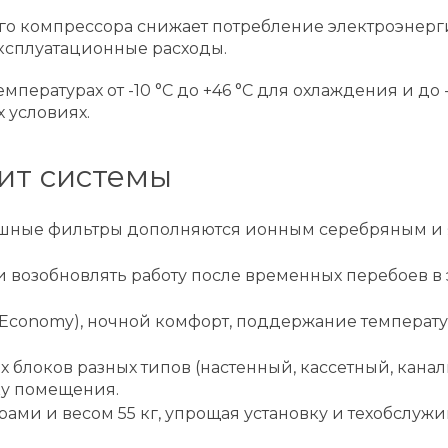
компрессора снижает потребление электроэнергии д
 эксплуатационные расходы.
ературах от -10 °C до +46 °C для охлаждения и до -
 условиях.
ит системы
ушные фильтры дополняются ионным серебряным и 
и возобновлять работу после временных перебоев в
conomy), ночной комфорт, поддержание температу
 блоков разных типов (настенный, кассетный, кан
ку помещения.
ми и весом 55 кг, упрощая установку и техобслужи