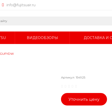
info@fujitsuair.ru
TSU
ВИДЕООБЗОРЫ
ДОСТАВКА И 
UTGUFYDW
Артикул:
154925
Уточнить цену