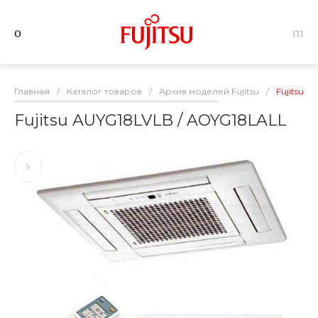
Главная
/
Каталог товаров
/
Архив моделей Fujitsu
/
Fujitsu 
Fujitsu AUYG18LVLB / AOYG18LALL