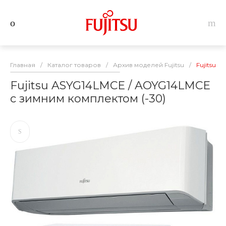
Главная
/
Каталог товаров
/
Архив моделей Fujitsu
/
Fujitsu 
Fujitsu ASYG14LMCE / AOYG14LMCE
с зимним комплектом (-30)