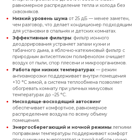
равномерное распределение тепла и холода без
сквозняков.
Низкий уровень шума
от 25 дБ — менее заметен,
чем разговор, что делает кондиционер подходящим
для установки в спальнях и детских комнатах.
Эффективные фильтры
: фильтр ионного
деодорирования устраняет запахи кухни и
табачного дыма, а яблочно-катехиновый фильтр с
природным антисептиком полифенолом очищает
воздух от пыли, спор плесени и микроорганизмов.
Работа при низких температурах
— режим
антизаморозки поддерживает внутри помещения
+10 °C зимой, а система теплообмена позволяет
обогревать комнату при уличных минусовых
температурах до –25 °C.
Нисходяще-восходящий автосвинг
обеспечивает комфортное, равномерное
распределение воздуха по всему объему
помещения.
Энергосберегающий и ночной режимы
легкими
поправками температуры поддерживают комфорт
при снижении энергозатрат и тихой работе ночью.