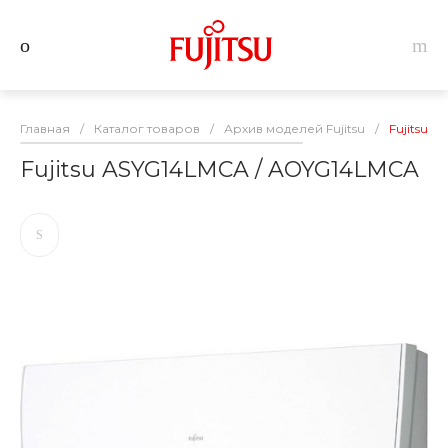
Главная
/
Каталог товаров
/
Архив моделей Fujitsu
/
Fujitsu 
Fujitsu ASYG14LMCA / AOYG14LMCA