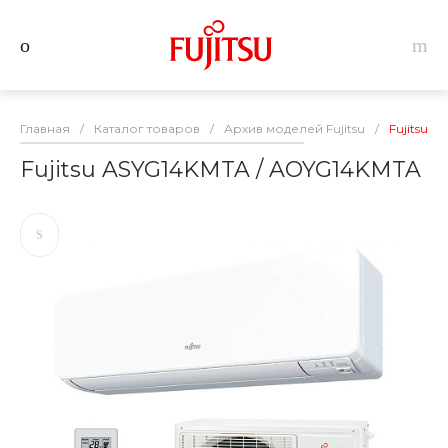
Главная
/
Каталог товаров
/
Архив моделей Fujitsu
/
Fujitsu 
Fujitsu ASYG14KMTA / AOYG14KMTA