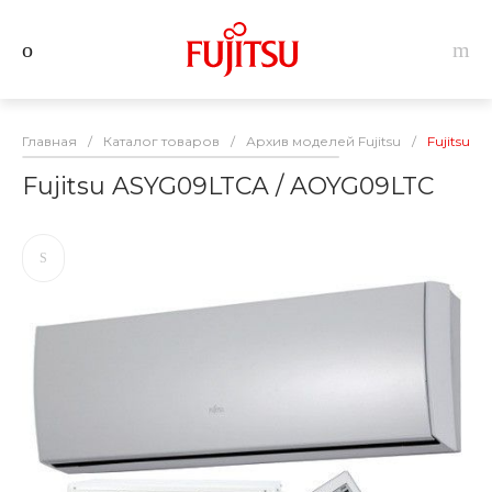
Главная
/
Каталог товаров
/
Архив моделей Fujitsu
/
Fujitsu 
Fujitsu ASYG09LTCA / AOYG09LTC