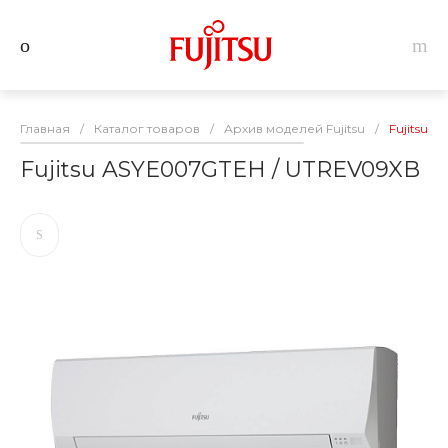
Главная
/
Каталог товаров
/
Архив моделей Fujitsu
/
Fujitsu 
Fujitsu ASYE007GTEH / UTREV09XB