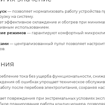
уск
— позволяет нормализовать работу устройства 
узку на систему.
т эффективное охлаждение и обогрев при минималь
сивным использованием.
ние режимов
— гарантируют комфортный микроклим
ками
— централизованный пульт позволяет настроит
ов.
ания
ебление тока без ущерба функциональности, снижа
дения об ошибках упрощает техническое обслужива
аботу после перебоев электропитания, сохраняя н
ает повреждения при экстремальных условиях эксп
кое планирование работы кондиционера, позволяя 