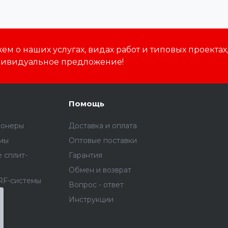
м о наших услугах, видах работ и типовых проектах
дивидуальное предложение!
Помощь
ионеры
Доставка и оплата
емы
Оптовые поставки
 сплит-
Гарантия
Обмен и возврат
RF-системы
Вопрос - ответ
я
Инструкции