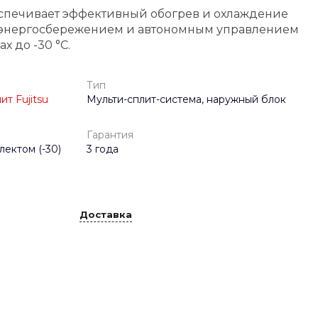
спечивает эффективный обогрев и охлаждение
энергосбережением и автономным управлением
х до -30 °C.
Тип
т Fujitsu
Мульти-сплит-система, наружный блок
Гарантия
ектом (-30)
3 года
Доставка