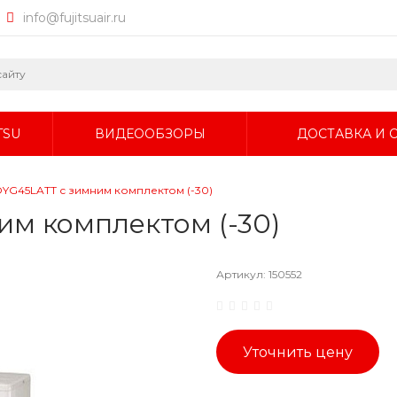
info@fujitsuair.ru
TSU
ВИДЕООБЗОРЫ
ДОСТАВКА И 
AOYG45LATT с зимним комплектом (-30)
им комплектом (-30)
Артикул:
150552
Уточнить цену