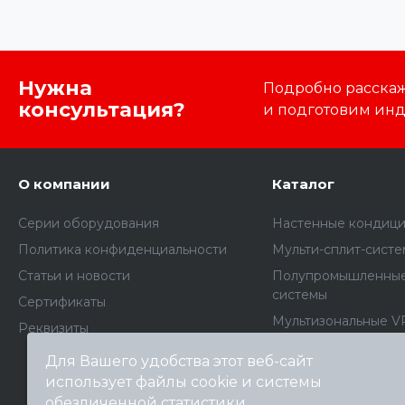
Нужна
Подробно расскаже
консультация?
и подготовим ин
О компании
Каталог
Серии оборудования
Настенные кондиц
Политика конфиденциальности
Мульти-сплит-сист
Статьи и новости
Полупромышленные
системы
Сертификаты
Мультизональные V
Реквизиты
Комплектующие дл
Для Вашего удобства этот веб-сайт
кондиционеров
использует файлы cookie и системы
Архив моделей
обезличенной статистики.