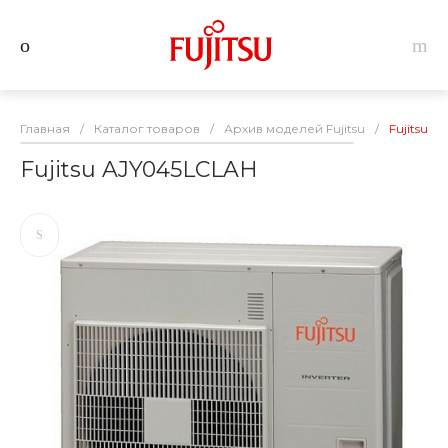
Главная
/
Каталог товаров
/
Архив моделей Fujitsu
/
Fujitsu 
Fujitsu AJY045LCLAH