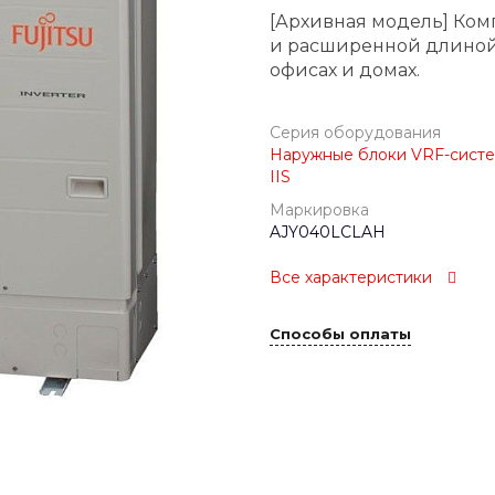
[Архивная модель] Ком
и расширенной длиной
офисах и домах.
Серия оборудования
Наружные блоки VRF-системы
IIS
Маркировка
AJY040LCLAH
Все характеристики
Способы оплаты