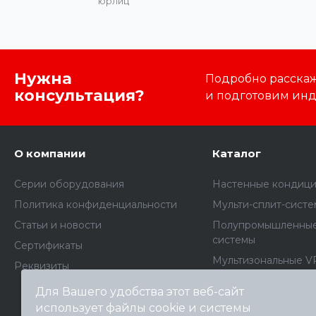
юрлиц
Нужна
Подробно расскаже
консультация?
и подготовим ин
О компании
Каталог
Серии оборудования
Настенные кондиц
Политика конфиденциальности
Мульти-сплит-сист
Статьи и новости
Полупромышленные
системы
Сертификаты
Мультизональные V
Реквизиты
Комплектующие дл
Для Вашего удобства этот веб-сайт
кондиционеров
использует файлы cookie и системы