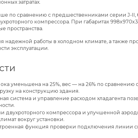
онных затратах.
тише по сравнению с предшественниками серии J-II
хроторного компрессора. При габаритах 998x970x37
ые пространства.
ля надежной работы в холодном климате, а также
сти эксплуатации.
сти
ока уменьшена на 25%, вес — на 26% по сравнению с
грузку на конструкцию здания.
ая система и управление расходом хладагента позв
ности.
и двухроторного компрессора и улучшенной аэрод
имат вокруг установки.
троенная функция проверки подключения линии св