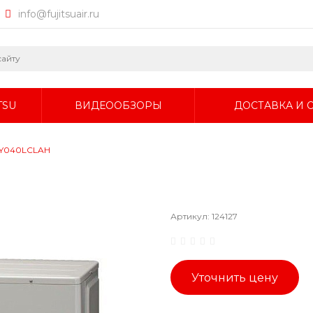
info@fujitsuair.ru
TSU
ВИДЕООБЗОРЫ
ДОСТАВКА И 
AJY040LCLAH
Артикул:
124127
Уточнить цену