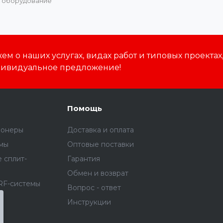
оборудование
м о наших услугах, видах работ и типовых проектах
дивидуальное предложение!
Помощь
ионеры
Доставка и оплата
емы
Оптовые поставки
 сплит-
Гарантия
Обмен и возврат
RF-системы
Вопрос - ответ
я
Инструкции