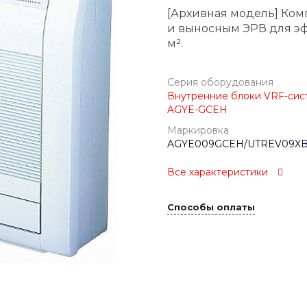
[Архивная модель] Ком
и выносным ЭРВ для эф
м².
Серия оборудования
Внутренние блоки VRF-сист
AGYE-GCEH
Маркировка
AGYE009GCEH/UTREV09X
Все характеристики
Способы оплаты