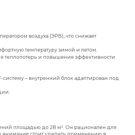
ератором воздуха (ЭРВ), что снижает
фортную температуру зимой и летом.
ния теплопотерь и повышения эффективности
-систему – внутренний блок адаптирован под
ции.
ений площадью до 28 м². Он рационален для
ое внимание стоит уделить применению в