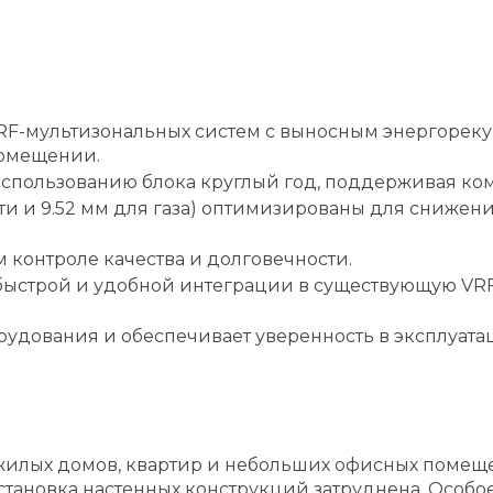
RF-мультизональных систем с выносным энергорекуп
помещении.
спользованию блока круглый год, поддерживая ком
сти и 9.52 мм для газа) оптимизированы для сниже
м контроле качества и долговечности.
быстрой и удобной интеграции в существующую VRF
рудования и обеспечивает уверенность в эксплуата
жилых домов, квартир и небольших офисных помещ
становка настенных конструкций затруднена. Особ