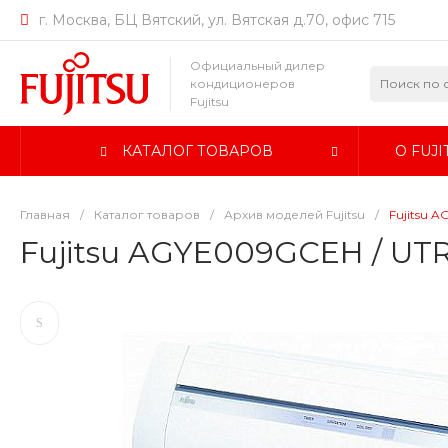
г. Москва, БЦ Вятский, ул. Вятская д.70, офис 715
Официальный дилер
кондиционеров
Fujitsu
КАТАЛОГ ТОВАРОВ
О FUJI
Главная
/
Каталог товаров
/
Архив моделей Fujitsu
/
Fujitsu 
Fujitsu AGYE009GCEH / U