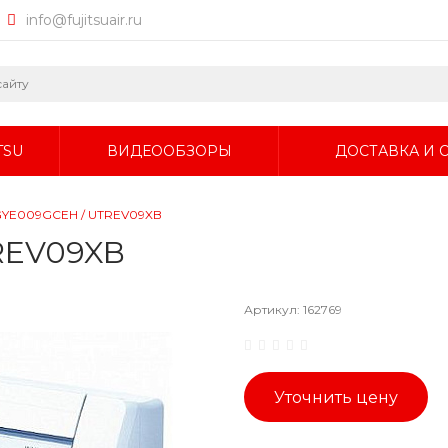
info@fujitsuair.ru
TSU
ВИДЕООБЗОРЫ
ДОСТАВКА И 
AGYE009GCEH / UTREV09XB
TREV09XB
Артикул:
162769
Уточнить цену