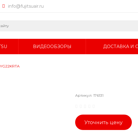
info@fujitsuair.ru
TSU
ВИДЕООБЗОРЫ
ДОСТАВКА И 
ABYG22KRTA
Артикул:
176131
Уточнить цену