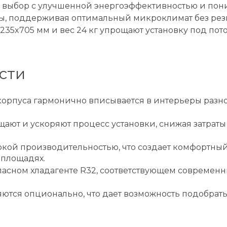
й выбор с улучшенной энергоэффективностью и по
ты, поддерживая оптимальный микроклимат без рез
235x705 мм и вес 24 кг упрощают установку под по
сти
рпуса гармонично вписывается в интерьеры разног
ают и ускоряют процесс установки, снижая затрат
окой производительностью, что создает комфортн
 площадях.
пасном хладагенте R32, соответствующем современ
ются опционально, что дает возможность подобрат