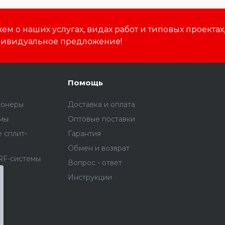
м о наших услугах, видах работ и типовых проектах
дивидуальное предложение!
Помощь
ионеры
Доставка и оплата
емы
Оптовые поставки
 сплит-
Гарантия
Обмен и возврат
RF-системы
Вопрос - ответ
я
Инструкции